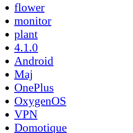
flower
monitor
plant
4.1.0
Android
Maj
OnePlus
OxygenOS
VPN
Domotique