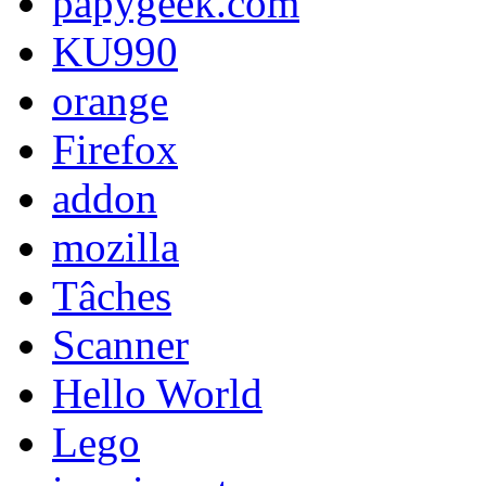
papygeek.com
KU990
orange
Firefox
addon
mozilla
Tâches
Scanner
Hello World
Lego