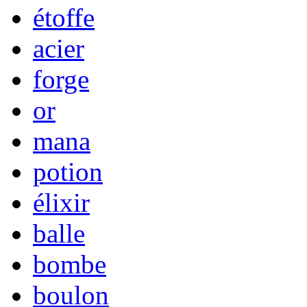
étoffe
acier
forge
or
mana
potion
élixir
balle
bombe
boulon