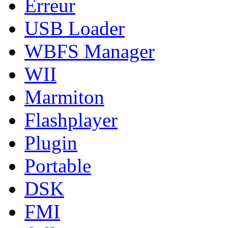
Erreur
USB Loader
WBFS Manager
WII
Marmiton
Flashplayer
Plugin
Portable
DSK
FMI