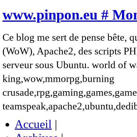
www.pinpon.eu # Mon 
Ce blog me sert de pense bête, q
(WoW), Apache2, des scripts PH
serveur sous Ubuntu. world of wa
king,wow,mmorpg,burning
crusade,rpg,gaming,games,gamer,t
teamspeak,apache2,ubuntu,dedi
Accueil
|