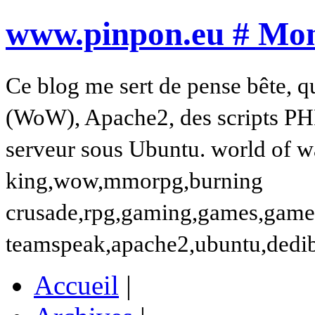
www.pinpon.eu # Mon 
Ce blog me sert de pense bête, q
(WoW), Apache2, des scripts PH
serveur sous Ubuntu. world of wa
king,wow,mmorpg,burning
crusade,rpg,gaming,games,gamer,t
teamspeak,apache2,ubuntu,dedi
Accueil
|