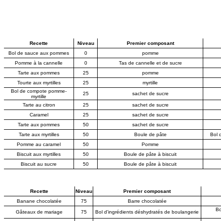
Recette
Niveau
Premier composant
Bol de sauce aux pommes
0
pomme
Pomme à la cannelle
0
Tas de cannelle et de sucre
Tarte aux pommes
25
pomme
Tourte aux myrtilles
25
myrtille
Bol de compote pomme-
25
sachet de sucre
myrtille
Tarte au citron
25
sachet de sucre
Caramel
25
sachet de sucre
Tarte aux pommes
50
sachet de sucre
Tarte aux myrtilles
50
Boule de pâte
Bol 
Pomme au caramel
50
Pomme
Biscuit aux myrtilles
50
Boule de pâte à biscuit
Biscuit au sucre
50
Boule de pâte à biscuit
Recette
Niveau
Premier composant
Banane chocolatée
75
Barre chocolatée
Bo
Gâteaux de mariage
75
Bol d'ingrédients déshydratés de boulangerie