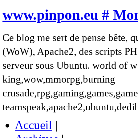
www.pinpon.eu # Mon 
Ce blog me sert de pense bête, q
(WoW), Apache2, des scripts PH
serveur sous Ubuntu. world of wa
king,wow,mmorpg,burning
crusade,rpg,gaming,games,gamer,t
teamspeak,apache2,ubuntu,dedi
Accueil
|