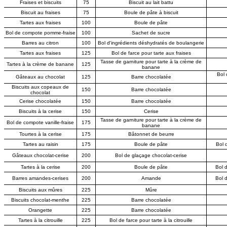
Fraises et biscuits
75
Biscuit au lait battu
Biscuit au fraises
75
Boule de pâte à biscuit
Tartes aux fraises
100
Boule de pâte
Bol de compote pomme-fraise
100
Sachet de sucre
Barres au citron
100
Bol d'ingrédients déshydratés de boulangerie
Tartes aux fraises
125
Bol de farce pour tarte aux fraises
Tasse de garniture pour tarte à la crème de
Tartes à la crème de banane
125
banane
Bol 
Gâteaux au chocolat
125
Barre chocolatée
Biscuits aux copeaux de
150
Barre chocolatée
chocolat
Cerise chocolatée
150
Barre chocolatée
Biscuits à la cerise
150
Cerise
Tasse de garniture pour tarte à la crème de
Bol de compote vanille-fraise
175
banane
Tourtes à la cerise
175
Bâtonnet de beurre
Tartes au raisin
175
Boule de pâte
Bol 
Gâteaux chocolat-cerise
200
Bol de glaçage chocolat-cerise
Tartes à la cerise
200
Boule de pâte
Bol d
Barres amandes-cerises
200
Amande
Bol d
Biscuits aux mûres
225
Mûre
Biscuits chocolat-menthe
225
Barre chocolatée
Orangette
225
Barre chocolatée
Tartes à la citrouille
225
Bol de farce pour tarte à la citrouille