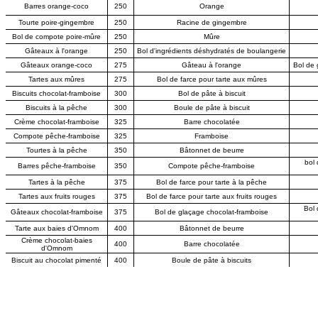
Barres orange-coco
250
Orange
Tourte poire-gingembre
250
Racine de gingembre
Bol de compote poire-mûre
250
Mûre
Gâteaux à l'orange
250
Bol d'ingrédients déshydratés de boulangerie
Gâteaux orange-coco
275
Gâteau à l'orange
Bol de 
Tartes aux mûres
275
Bol de farce pour tarte aux mûres
Biscuits chocolat-framboise
300
Bol de pâte à biscuit
Biscuits à la pêche
300
Boule de pâte à biscuit
Crème chocolat-framboise
325
Barre chocolatée
Compote pêche-framboise
325
Framboise
Tourtes à la pêche
350
Bâtonnet de beurre
bol 
Barres pêche-framboise
350
Compote pêche-framboise
Tartes à la pêche
375
Bol de farce pour tarte à la pêche
Tartes aux fruits rouges
375
Bol de farce pour tarte aux fruits rouges
Bol 
Gâteaux chocolat-framboise
375
Bol de glaçage chocolat-framboise
Tarte aux baies d'Omnom
400
Bâtonnet de beurre
Crème chocolat-baies
400
Barre chocolatée
d'Omnom
Biscuit au chocolat pimenté
400
Boule de pâte à biscuits