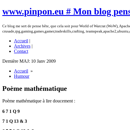
www.pinpon.eu # Mon blog pens
Ce blog me sert de pense bête, que cela soit pour World of Warcrat (WoW), Apach
crusade,rpg,gaming,games,gamer,tradeskills,crafting, teamspeak,apache2,ubuntu
Accueil
|
Archives
|
Contact
Dernière MAJ: 10 Janv 2009
Accueil
»
Humour
Poème mathématique
Poème mathématique à lire doucement :
6 7 1 Q 9
7 1 Q 13 & 3