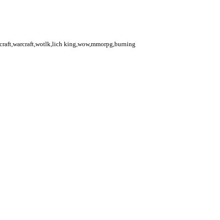
rcraft,warcraft,wotlk,lich king,wow,mmorpg,burning