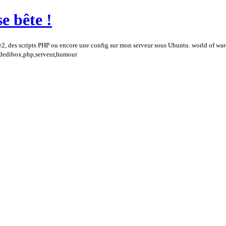
e bête !
e2, des scripts PHP ou encore une config sur mon serveur sous Ubuntu. world of wa
,dedibox,php,serveur,humour