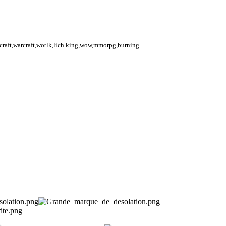
rcraft,warcraft,wotlk,lich king,wow,mmorpg,burning