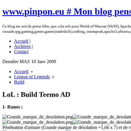
www.pinpon.eu # Mon blog pens
Ce blog me sert de pense bête, que cela soit pour World of Warcrat (WoW), Apach
crusade,rpg,gaming,games,gamer,tradeskills,crafting, teamspeak,apache2,ubuntu
Accueil
|
Archives
|
Contact
Dernière MAJ: 10 Janv 2009
Accueil
»
League of Legends
»
Build
LoL : Build Teemo AD
1- Runes :
Pénétration d'armure (Grande marque de désolation +1,66 x 7) et de v