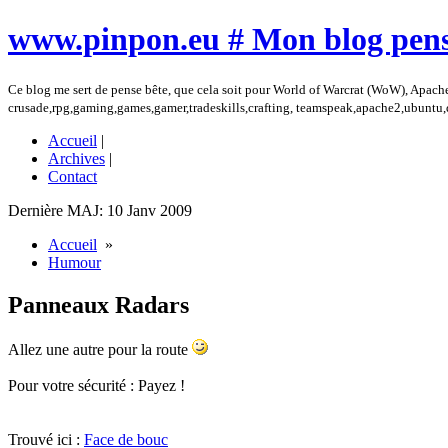
www.pinpon.eu # Mon blog pens
Ce blog me sert de pense bête, que cela soit pour World of Warcrat (WoW), Apach
crusade,rpg,gaming,games,gamer,tradeskills,crafting, teamspeak,apache2,ubuntu
Accueil
|
Archives
|
Contact
Dernière MAJ: 10 Janv 2009
Accueil
»
Humour
Panneaux Radars
Allez une autre pour la route
Pour votre sécurité : Payez !
Trouvé ici :
Face de bouc