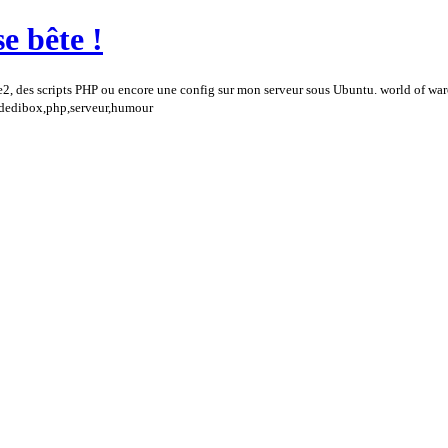
e bête !
e2, des scripts PHP ou encore une config sur mon serveur sous Ubuntu. world of wa
,dedibox,php,serveur,humour