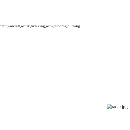
rcraft,warcraft,wotlk,lich king,wow,mmorpg,burning