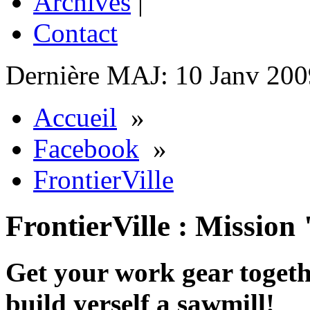
Archives
|
Contact
Dernière MAJ: 10 Janv 200
Accueil
»
Facebook
»
FrontierVille
FrontierVille : Mission
Get your work gear togeth
build yerself a sawmill!