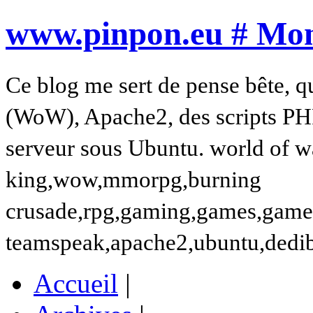
www.pinpon.eu # Mon 
Ce blog me sert de pense bête, q
(WoW), Apache2, des scripts PH
serveur sous Ubuntu. world of wa
king,wow,mmorpg,burning
crusade,rpg,gaming,games,gamer,t
teamspeak,apache2,ubuntu,dedi
Accueil
|