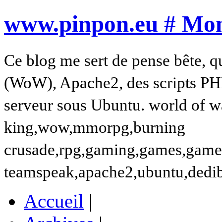
www.pinpon.eu # Mon 
Ce blog me sert de pense bête, q
(WoW), Apache2, des scripts PH
serveur sous Ubuntu. world of wa
king,wow,mmorpg,burning
crusade,rpg,gaming,games,gamer,t
teamspeak,apache2,ubuntu,dedi
Accueil
|