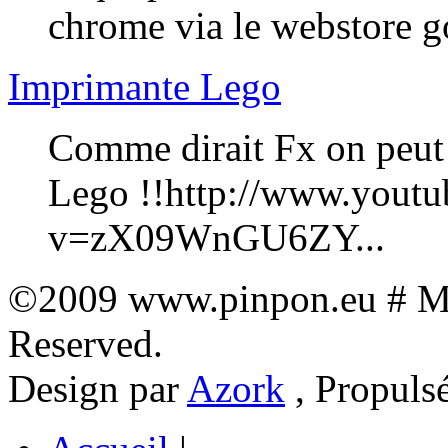
chrome via le webstore go
Imprimante Lego
Comme dirait Fx on peut 
Lego !!http://www.yout
v=zX09WnGU6ZY...
©2009 www.pinpon.eu # Mon
Reserved.
Design par
Azork
, Propuls