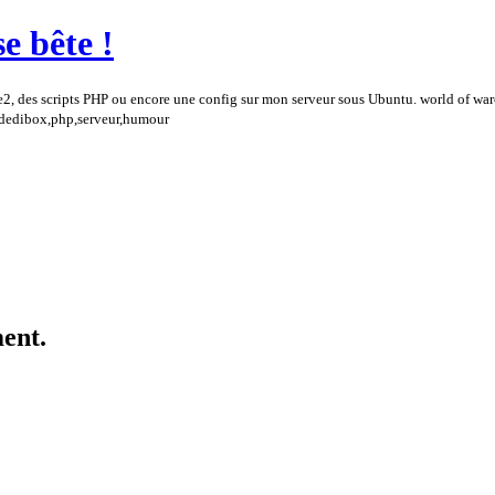
e bête !
e2, des scripts PHP ou encore une config sur mon serveur sous Ubuntu. world of wa
,dedibox,php,serveur,humour
ent.