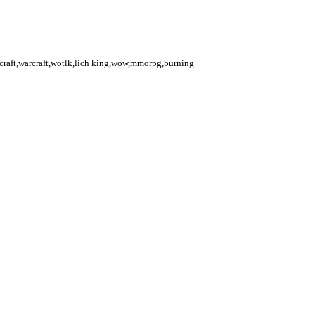
rcraft,warcraft,wotlk,lich king,wow,mmorpg,burning