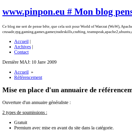
www.pinpon.eu # Mon blog pens
Ce blog me sert de pense bête, que cela soit pour World of Warcrat (WoW), Apach
crusade,rpg,gaming,games,gamer,tradeskills,crafting, teamspeak,apache2,ubuntu
Accueil
|
Archives
|
Contact
Dernière MAJ: 10 Janv 2009
Accueil
»
Référencement
Mise en place d'un annuaire de référencem
Ouverture d'un annuaire généraliste :
2 types de soumissions :
Gratuit
Premium avec mise en avant du site dans la catégorie.