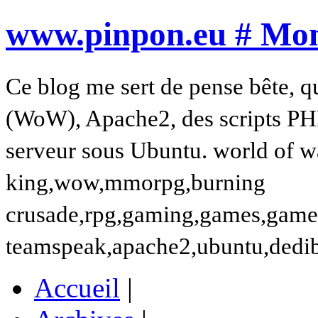
www.pinpon.eu # Mon 
Ce blog me sert de pense bête, q
(WoW), Apache2, des scripts PH
serveur sous Ubuntu. world of wa
king,wow,mmorpg,burning
crusade,rpg,gaming,games,gamer,t
teamspeak,apache2,ubuntu,dedi
Accueil
|