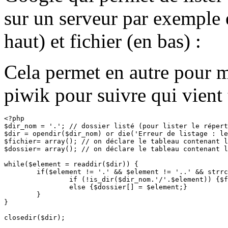
sur un serveur par exemple e
haut) et fichier (en bas) :
Cela permet en autre pour 
piwik pour suivre qui vient
<?php

$dir_nom = '.'; // dossier listé (pour lister le répert
$dir = opendir($dir_nom) or die('Erreur de listage : le
$fichier= array(); // on déclare le tableau contenant l
$dossier= array(); // on déclare le tableau contenant l
while($element = readdir($dir)) {

	if($element != '.' && $element != '..' && strrchr($element,'.') != '.php') {

		if (!is_dir($dir_nom.'/'.$element)) {$fichier[] = $element;}

		else {$dossier[] = $element;}

	}

}

closedir($dir);
