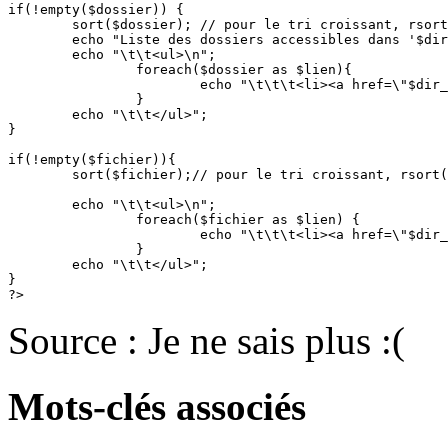
if(!empty($dossier)) {

	sort($dossier); // pour le tri croissant, rsort() pour le tri décroissant

	echo "Liste des dossiers accessibles dans '$dir_nom' : \n\n";

	echo "\t\t<ul>\n";

		foreach($dossier as $lien){

			echo "\t\t\t<li><a href=\"$dir_nom/$lien \">$lien</a></li>\n";

		}

	echo "\t\t</ul>";

}

if(!empty($fichier)){

	sort($fichier);// pour le tri croissant, rsort() pour le tri décroissant

	echo "\t\t<ul>\n";

		foreach($fichier as $lien) {

			echo "\t\t\t<li><a href=\"$dir_nom/$lien \">$lien</a></li>\n";

		}

	echo "\t\t</ul>";

}

Source : Je ne sais plus :(
Mots-clés associés