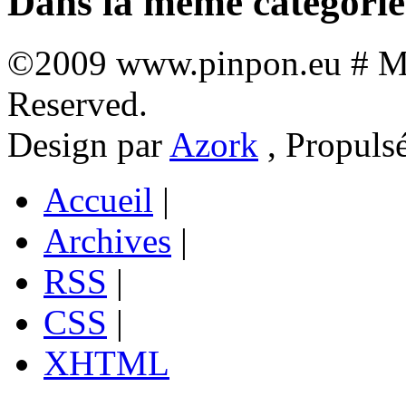
Dans la même catégorie
©2009 www.pinpon.eu # Mon
Reserved.
Design par
Azork
, Propuls
Accueil
|
Archives
|
RSS
|
CSS
|
XHTML