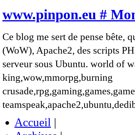
www.pinpon.eu # Mon 
Ce blog me sert de pense bête, q
(WoW), Apache2, des scripts PH
serveur sous Ubuntu. world of wa
king,wow,mmorpg,burning
crusade,rpg,gaming,games,gamer,t
teamspeak,apache2,ubuntu,dedi
Accueil
|