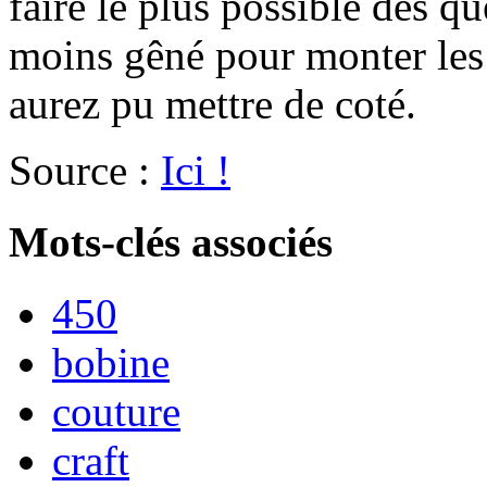
faire le plus possible dès qu
moins gêné pour monter les 
aurez pu mettre de coté.
Source :
Ici !
Mots-clés associés
450
bobine
couture
craft