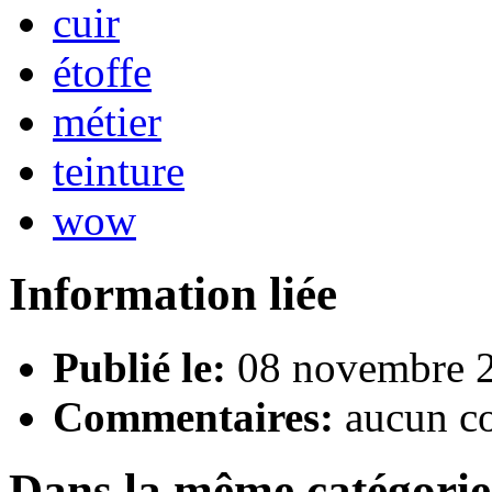
cuir
étoffe
métier
teinture
wow
Information liée
Publié le:
08 novembre 2
Commentaires:
aucun c
Dans la même catégorie