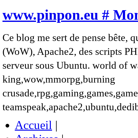
www.pinpon.eu # Mon 
Ce blog me sert de pense bête, q
(WoW), Apache2, des scripts PH
serveur sous Ubuntu. world of wa
king,wow,mmorpg,burning
crusade,rpg,gaming,games,gamer,t
teamspeak,apache2,ubuntu,dedi
Accueil
|