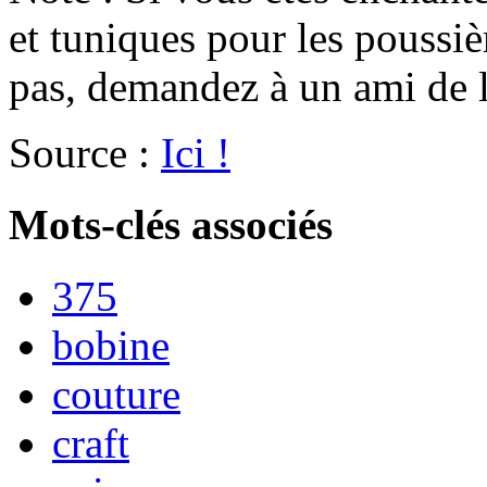
et tuniques pour les poussiè
pas, demandez à un ami de l
Source :
Ici !
Mots-clés associés
375
bobine
couture
craft