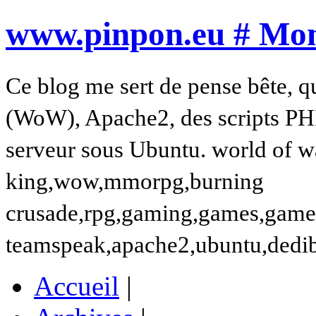
www.pinpon.eu # Mon 
Ce blog me sert de pense bête, q
(WoW), Apache2, des scripts PH
serveur sous Ubuntu. world of wa
king,wow,mmorpg,burning
crusade,rpg,gaming,games,gamer,t
teamspeak,apache2,ubuntu,dedi
Accueil
|