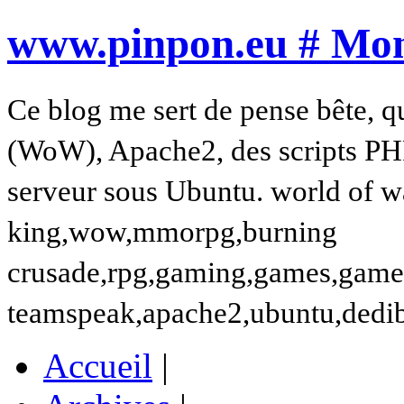
www.pinpon.eu # Mon 
Ce blog me sert de pense bête, q
(WoW), Apache2, des scripts PH
serveur sous Ubuntu. world of wa
king,wow,mmorpg,burning
crusade,rpg,gaming,games,gamer,t
teamspeak,apache2,ubuntu,dedi
Accueil
|