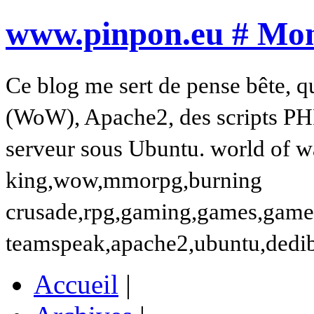
www.pinpon.eu # Mon 
Ce blog me sert de pense bête, q
(WoW), Apache2, des scripts PH
serveur sous Ubuntu. world of wa
king,wow,mmorpg,burning
crusade,rpg,gaming,games,gamer,t
teamspeak,apache2,ubuntu,dedi
Accueil
|