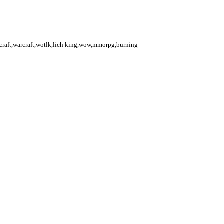
rcraft,warcraft,wotlk,lich king,wow,mmorpg,burning