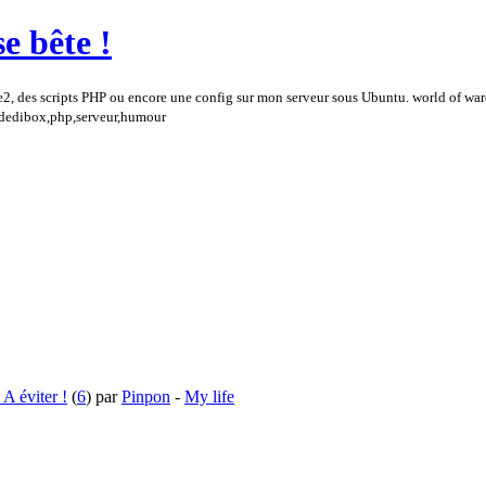
e bête !
e2, des scripts PHP ou encore une config sur mon serveur sous Ubuntu. world of wa
,dedibox,php,serveur,humour
 éviter !
(
6
) par
Pinpon
-
My life