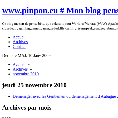
www.pinpon.eu # Mon blog pens
Ce blog me sert de pense bête, que cela soit pour World of Warcrat (WoW), Apach
crusade,rpg,gaming,games,gamer,tradeskills,crafting, teamspeak,apache2,ubuntu
Accueil
|
Archives
|
Contact
Dernière MAJ: 10 Janv 2009
Accueil
»
Archives
»
novembre 2010
jeudi 25 novembre 2010
Déménager avec les Gentlemen du déménagement d'Aubagne : A
Archives par mois