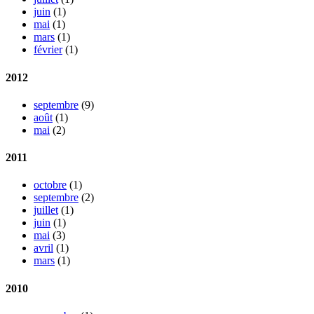
juin
(1)
mai
(1)
mars
(1)
février
(1)
2012
septembre
(9)
août
(1)
mai
(2)
2011
octobre
(1)
septembre
(2)
juillet
(1)
juin
(1)
mai
(3)
avril
(1)
mars
(1)
2010