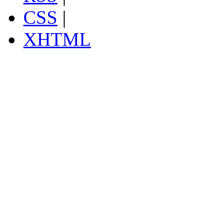
CSS
|
XHTML