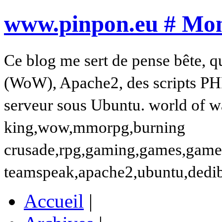
www.pinpon.eu # Mon 
Ce blog me sert de pense bête, q
(WoW), Apache2, des scripts PH
serveur sous Ubuntu. world of wa
king,wow,mmorpg,burning
crusade,rpg,gaming,games,gamer,t
teamspeak,apache2,ubuntu,dedi
Accueil
|