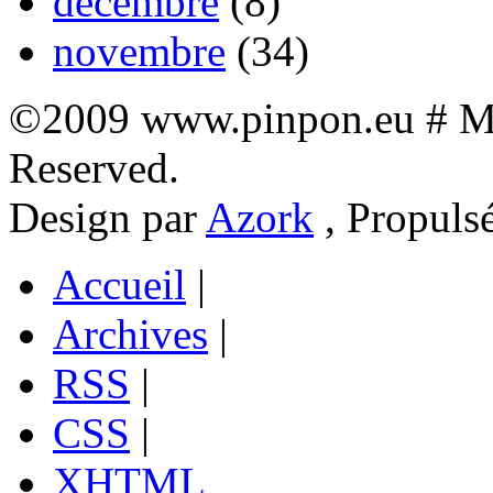
décembre
(8)
novembre
(34)
©2009 www.pinpon.eu # Mon
Reserved.
Design par
Azork
, Propuls
Accueil
|
Archives
|
RSS
|
CSS
|
XHTML