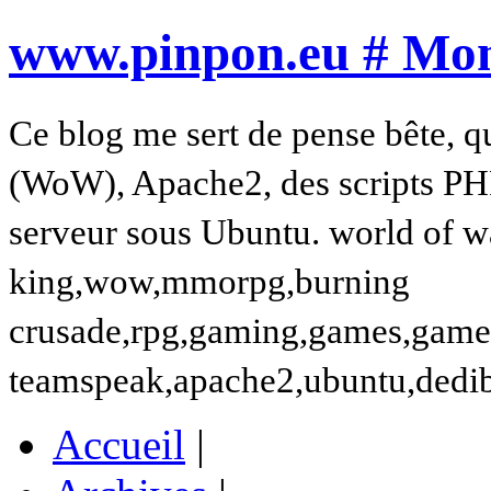
www.pinpon.eu # Mon 
Ce blog me sert de pense bête, q
(WoW), Apache2, des scripts PH
serveur sous Ubuntu. world of wa
king,wow,mmorpg,burning
crusade,rpg,gaming,games,gamer,t
teamspeak,apache2,ubuntu,dedi
Accueil
|