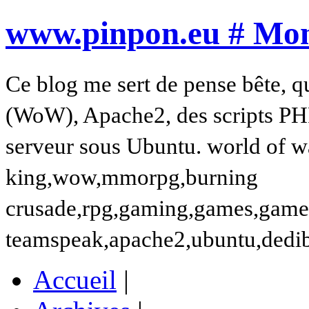
www.pinpon.eu # Mon 
Ce blog me sert de pense bête, q
(WoW), Apache2, des scripts PH
serveur sous Ubuntu. world of wa
king,wow,mmorpg,burning
crusade,rpg,gaming,games,gamer,t
teamspeak,apache2,ubuntu,dedi
Accueil
|